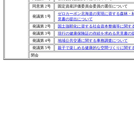
同意第 2号
固定資産評価委員会委員の選任について
ゼロカーボン北海道の実現に資する森林・
発議第 1号
見書の提出について
発議第 2号
国土強靭化に資する社会資本整備等に関す
発議第 3号
現行の健康保険証の存続を求める意見書の
発議第 4号
地域公共交通に関する事務調査について
発議第 5号
親子で楽しめる健康的な空間づくりに関す
閉会