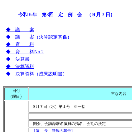
令和５年
第3回 定 例 会 （９月７日）
（９
◆
議 案
◆
議 案（決算認定関係）
◆
資 料
◆
資 料No.2
◆
決算書
◆
決算資料
◆
決算資料（成果説明書）
日付
主な内容
）
（曜日
９月７日（水）第１号 ※一括
開会、会議録署名議員の指名、会期の決定
［議 長 諸般の報告］