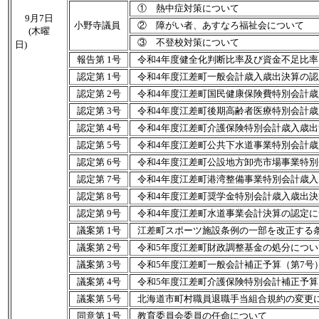
① 熱中症対策について
9月7日
小野寺議員
② 障がい者、あすなろ福祉会について
(木曜
③ 不登校対策について
日)
報告第 1号
令和4年度健全化判断比率及び資金不足比率
認定第 1号
令和4年度江差町一般会計歳入歳出決算の
認定第 2号
令和4年度江差町国民健康保険費特別会計
認定第 3号
令和4年度江差町後期高齢者医療特別会計
認定第 4号
令和4年度江差町介護保険特別会計歳入歳
認定第 5号
令和4年度江差町公共下水道事業特別会計
認定第 6号
令和4年度江差町公設地方卸売市場事業特
認定第 7号
令和4年度江差町港湾整備事業特別会計歳
認定第 8号
令和4年度江差町奨学金特別会計歳入歳出
認定第 9号
令和4年度江差町水道事業会計決算の認定に
議案第 1号
江差町スポーツ施設条例の一部を改正する
議案第 2号
令和5年度江差町財政調整基金の処分につい
議案第 3号
令和5年度江差町一般会計補正予算（第7号
議案第 4号
令和5年度江差町介護保険特別会計補正予算
議案第 5号
北海道市町村職員退職手当組合規約の変更
同意第 1号
教育委員会委員の任命について