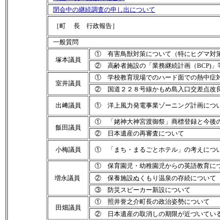
閉会中の継続調査の申し出について
［町 長 行政報告］
一般質問
① 有害鳥獣対策について（特にヒグマ対
塚本議員
② 高齢者施設の「業務継続計画（BCP)」
① 学校教育現場でのハード面での熱中症
室井議員
② 国道２２８号線かもめ島入口交差点改
出﨑議員
① 洋上風力発電事業ゾーニング計画につ
① 「姥神大神宮渡御祭」商標登録と今後
飯田議員
② 日本遺産の再審査について
小梅議員
① 「まち・まるごとホテル」の考えにつ
① 保育園児・幼稚園児からの英語教育に
増永議員
② 保養施設ぬくもり温泉の存続について
③ 防災スピーカー新設について
① 照井誉之介町長の政治姿勢について
田畑議員
② 日本遺産の取消しの期限が近づいてい