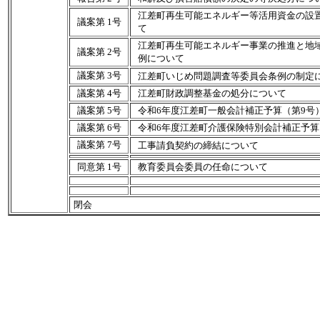
江差町再生可能エネルギー等活用資金の設
議案第 1号
て
江差町再生可能エネルギー事業の推進と地
議案第 2号
例について
議案第 3号
江差町いじめ問題調査等委員会条例の制定
議案第 4号
江差町財政調整基金の処分について
議案第 5号
令和6年度江差町一般会計補正予算（第9号
議案第 6号
令和6年度江差町介護保険特別会計補正予算
議案第 7号
工事請負契約の締結について
同意第 1号
教育委員会委員の任命について
閉会