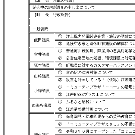
［議 長 諸般の報告］
閉会中の継続調査の申し出について
［町 長 行政報告］
一般質問
① 洋上風力発電関連企業・施設の誘致に
飯田議員
② 危険空き家と遊休町有施設の解体につ
① 普通河川茂尻川、陣屋川の悪臭対応策
室井議員
② 公営住宅団地の景観、環境課題と対応
塚本議員
① 町職員に対するカスタマーハラスメン
① 道の駅の津波対策について
出﨑議員
② 設置を計画している「（仮称）江差港
① コミュニティプラザ「エコー」の活用
小梅議員
② 江差BASEプラス１について
① ふるさと納税について
西海谷議員
② 江差港整備計画について
① 保育園児・幼稚園児からの英語教育に
② 「コミュニティプラザえさし」の不備
③ 令和６年６月にオープンした「コミュ
増永議員