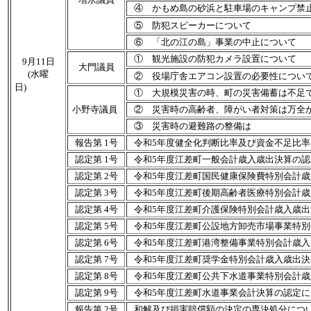
④ かもめ島の砂浜と駐車場のキャンプ禁
⑤ 防犯スピーカーについて
⑥ 「北の江の島」事業の中止について
① 観光施設の防犯カメラ設置について
9月11日
大門議員
(水曜
② 役場庁舎エアコン設置の必要性につい
日)
① 大規模災害の時、町の災害備蓄は不足
小野寺議員
② 災害時の高齢者、障がい者対策は万全
③ 災害時の避難路の整備は
報告第 1号
令和5年度健全化判断比率及び資金不足比率
認定第 1号
令和5年度江差町一般会計歳入歳出決算の
認定第 2号
令和5年度江差町国民健康保険費特別会計
認定第 3号
令和5年度江差町後期高齢者医療特別会計
認定第 4号
令和5年度江差町介護保険特別会計歳入歳
認定第 5号
令和5年度江差町公設地方卸売市場事業特
認定第 6号
令和5年度江差町港湾整備事業特別会計歳
認定第 7号
令和5年度江差町奨学金特別会計歳入歳出
認定第 8号
令和5年度江差町公共下水道事業特別会計
認定第 9号
令和5年度江差町水道事業会計決算の認定に
報告第 2号
和解及び損害賠償額の決定の専決処分につ