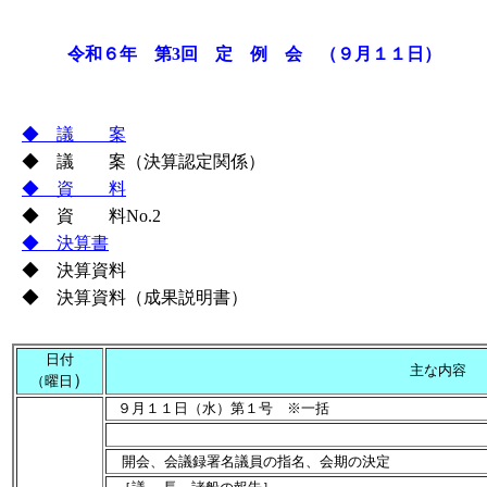
令和６年
第3回 定 例 会 （９月１１日）
（
◆
議 案
◆ 議 案（決算認定関係）
◆
資 料
◆ 資 料No.2
◆
決算書
◆ 決算資料
◆ 決算資料（成果説明書）
日付
主な内容
）
（曜日
９月１１日（水）第１号 ※一括
開会、会議録署名議員の指名、会期の決定