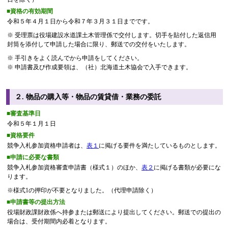
■資格の有効期間
令和５年４月１日から令和７年３月３１日までです。
※ 受理票は役場建設水道課土木管理係で交付します。切手を貼付した返信用
封筒を添付して申請した場合に限り、郵送での交付をいたします。
※ 手引きをよく読んでから申請をしてください。
※ 申請書及び作成要領は、（社）北海道土木協会で入手できます。
２. 物品の購入等・物品の賃貸借・業務の委託
■審査基準日
令和５年１月１日
■資格要件
競争入札参加資格申請者は、
表１
に掲げる要件を満たしているものとします。
■申請に必要な書類
競争入札参加資格審査申請書（様式１）のほか、
表２
に掲げる書類が必要にな
ります。
※様式1の押印が不要となりました。（代理申請除く）
■申請書等の提出方法
役場財政課財政係へ持参または郵送により提出してください。郵送での提出の
場合は、受付期間内必着となります。