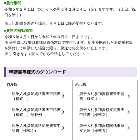
■受付期間
令和５年２月１日（水）から令和５年２月２４日（金）までです。（土日、祝
日を除く）
※上記期間を過ぎた場合、４月１日以降の受付となります。
■資格の有効期間
令和５年４月１日から令和７年３月３１日までです。
※ 受理票は役場財政課財政係窓口で交付します。切手を貼付した返信用封筒
を添付して申請した場合に限り、郵送での交付をいたします。
※ 手引きをよく読んでから申請をしてください。
申請書等様式のダウンロード
PDF版
Word版
競争入札参加資格審査申請書
競争入札参加資格審査申請
（様式１）
書（様式１）
競争入札参加資格審査申請書
競争入札参加資格変更審査
（様式１）記載例
申請書（様式２）
競争入札参加資格変更審査申
競争入札参加資格関係事項
請書（様式２）
変更届（様式３）