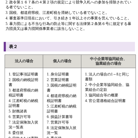
政令第１６７条の４第２項の規定により競争入札への参加を排除されてい
る者でないこと。
国税、都道府県税、江差町税を滞納している者でないこと。
審査基準日現在において、引き続き１年以上その事業を営んでいること。
暴力団による不当な行為の防止等に関する法律第２条第６号に規定する暴
力団員又は暴力団関係事業者に該当しないこと。
表２
中小企業等協同組合、
法人の場合
個人の場合
協業組合の場合
登記事項証明書
身分証明書
法人の場合の1～8と同じ
書類
国税の納税証明
営業証明書
書
中小企業等協同組合、協
国税の納税証明
業組合の定款
都道府県税の納
書
税証明書
協同組合等の概要
都道府県税の納
江差町税の納税
税証明書
官公需適格組合証明書
証明書
江差町税の納税
財務諸表
証明書
営業許可等
損益計算書等
法定保険加入状
営業許可等
況一覧表
法定保険加入状
委任状
況一覧