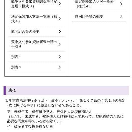
競争入札参加資格関係事項変
法定保険加入状況一覧表
更届（様式３）
（様式４）
法定保険加入状況一覧表（様
協同組合等の概要
式４）
協同組合等の概要
競争入札参加資格審査申請の
手引き
別表１
別表２
表１
地方自治法施行令（以下「政令」という。）第１６７条の４第１項の規定
（次に掲げる事項）に該当しない者であること。
ア 未成年者、成年被後見人、被保佐人及び被補助人
（ただし、未成年者、被保佐人及び被補助人であって、契約締結のために
必要な同意を得ている者を除く。）
イ 破産者で復権を得ない者