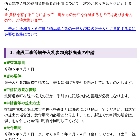
係る競争入札の参加資格審査の申請について、次のとおりお知らせいたしま
す。
※ 資格を有することによって、町からの発注を保証するものではありません
ので、ご注意願います。
【告示】令和５・６年度の物品購入等の一般及び指名競争入札に参加する者に
必要な資格について
１. 建設工事等競争入札参加資格審査の申請
■審査基準日
令和５年１月１日
■資格要件
競争入札参加資格申請者は、表１に掲げる要件を満たしているものとします。
■申請に必要な書類
北海道市町村統一様式のほか、手引きに記載のある書類が必要になります。
■申請書等の提出方法
役場建設水道課土木管理係へ持参または郵送により提出してください。郵送で
の提出の場合は、受付期間内必着となります。また、郵送での申請の場合は、
切手を貼付した返信用封筒を同封してください。
■受付期間
令和５年２月１日（水）から令和５年２月２４日（金）までです。（土日、祝
日を除く）