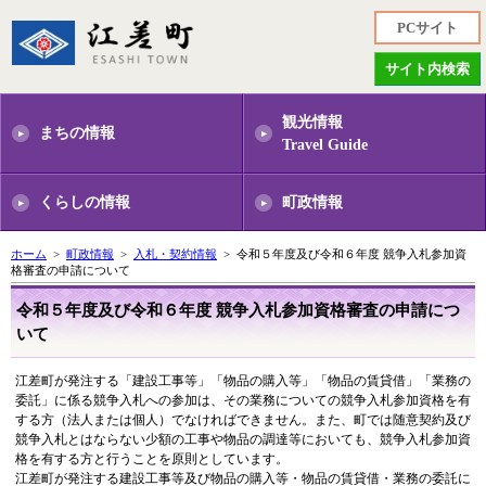
PCサイト
サイト内検索
観光情報
まちの情報
Travel Guide
くらしの情報
町政情報
ホーム
>
町政情報
>
入札・契約情報
> 令和５年度及び令和６年度 競争入札参加資
格審査の申請について
令和５年度及び令和６年度 競争入札参加資格審査の申請につ
いて
江差町が発注する「建設工事等」「物品の購入等」「物品の賃貸借」「業務の
委託」に係る競争入札への参加は、その業務についての競争入札参加資格を有
する方（法人または個人）でなければできません。また、町では随意契約及び
競争入札とはならない少額の工事や物品の調達等においても、競争入札参加資
格を有する方と行うことを原則としています。
江差町が発注する建設工事等及び物品の購入等・物品の賃貸借・業務の委託に