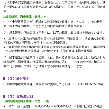
より工事の安定的施工を確保する場合など、工事の規模・性格等に照らし、共
同企業体による工事が必要と認められる場合に、工事ごとに結成する共同企業
体。
2.経常建設共同企業体（経常ＪＶ）
中小・中堅建設業者が、断続的な協業関係を確保することにより、その経営
力・施工力を強化することなどを目的に結成する共同企業体。
ア．経常建設共同企業体（甲型）は、以下の範囲で参加資格を認めています。
経営力・施工力の強化等を目指す経常建設共同企業体で、構成員の上位格
付者の等級と同等級に格付けされた共同企業体。
事業活動や施工体制の合理化等を目指す経常建設共同企業体で、構成員の
上位格付者の等級と同等級に格付けされた共同企業体（業務提携型）
イ．経常建設共同企業体（乙型）とは、異なる資格の組合せにより結成された
経常建設共同企業体の構成員の資格の種類に応じて、それぞれ分担し施工する
方式（分担施工方式）により施工する共同企業体をいいます。
（２）受付場所
江差町役場建設水道課土木管理係に提出してください。（TEL:0139-52-6714）
（３）資格決定日
1.経常建設共同企業体（甲型・乙型）
第２、第４金曜日（平成25年4月～平成26年3月） ※金曜日が祝日の場合