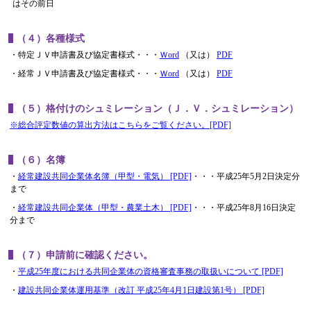
はその前日
（４）各種様式
・特定ＪＶ申請書及び協定書様式・・・
Ｗord
（又は）
PDF
・経常ＪＶ申請書及び協定書様式・・・
Ｗord
（又は）
PDF
（５）格付けのシュミレーション（Ｊ．Ｖ．シュミレーション）
※総合評定数値の算出方法はこちらをご覧ください。[PDF]
（６）名簿
・
経常建設共同企業体名簿（甲型・電気） [PDF]
・・・平成25年5月2日決定分
まで
・
経常建設共同企業体（甲型・農業土木） [PDF]
・・・平成25年8月16日決定
分まで
（７）申請前に確認ください。
・
平成25年度における共同企業体の資格審査事務の取扱いについて [PDF]
・
建設共同企業体運用基準（改訂 平成25年4月1日建設第1号） [PDF]