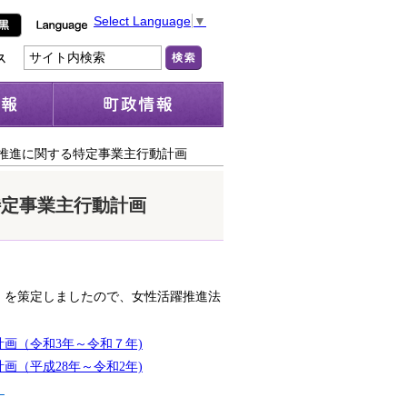
Select Language
▼
推進に関する特定事業主行動計画
特定事業主行動計画
』を策定しましたので、女性活躍推進法
画（令和3年～令和７年)
（平成28年～令和2年)
）