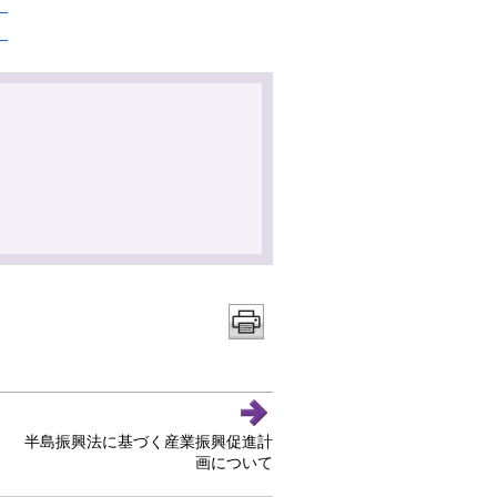
）
）
半島振興法に基づく産業振興促進計
画について