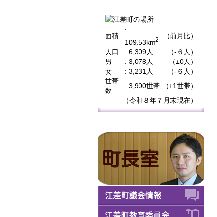
:
面積
（前月比）
2
109.53km
人口
: 6,309人
（-６人）
男
: 3,078人
（±0人）
女
: 3,231人
（-６人）
世帯
: 3,900世帯
（+1世帯）
数
（令和８年７月末現在）