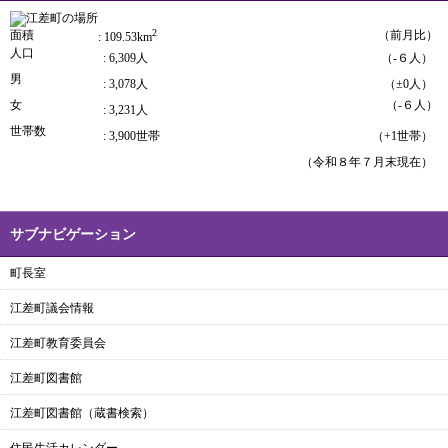
2
面積
（前月比）
: 109.53km
人口
: 6,309人
（-６人）
男
: 3,078人
（±0人）
女
（-６人）
: 3,231人
世帯数
: 3,900世帯
（+1世帯）
（令和８年７月末現在）
サブナビゲーション
町長室
江差町議会情報
江差町教育委員会
江差町図書館
江差町図書館（蔵書検索）