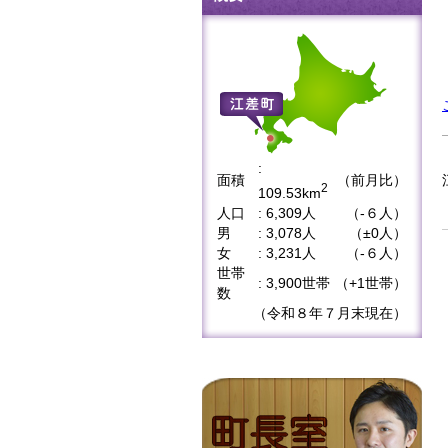
:
面積
（前月比）
2
109.53km
人口
: 6,309人
（-６人）
男
: 3,078人
（±0人）
女
: 3,231人
（-６人）
世帯
: 3,900世帯
（+1世帯）
数
（令和８年７月末現在）