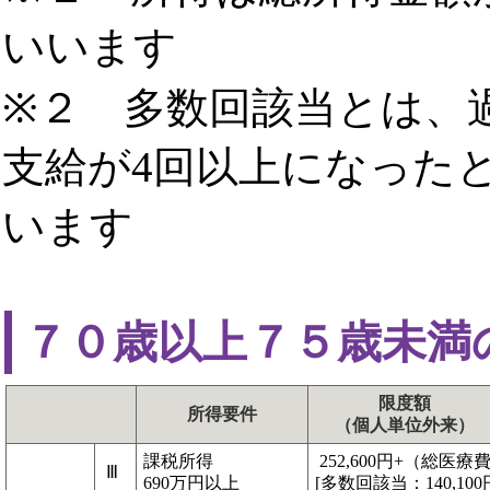
いいます
※２ 多数回該当とは、
支給が4回以上になった
います
７０歳以上７５歳未満
限度額
所得要件
（個人単位外来）
課税所得
252,600円+（総医療費-
Ⅲ
690万円以上
[多数回該当：140,100