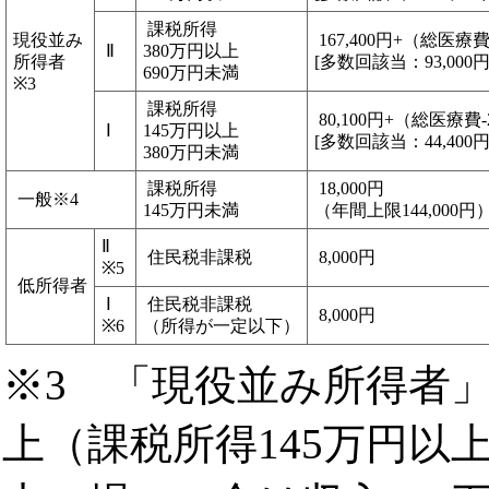
課税所得
現役並み
167,400円+（総医療費-
Ⅱ
380万円以上
所得者
[多数回該当：93,000円
690万円未満
※3
課税所得
80,100円+（総医療費-2
Ⅰ
145万円以上
[多数回該当：44,400円
380万円未満
課税所得
18,000円
一般※4
145万円未満
（年間上限144,000円
Ⅱ
住民税非課税
8,000円
※5
低所得者
Ⅰ
住民税非課税
8,000円
※6
（所得が一定以下）
※3 「現役並み所得者
上（課税所得145万円以