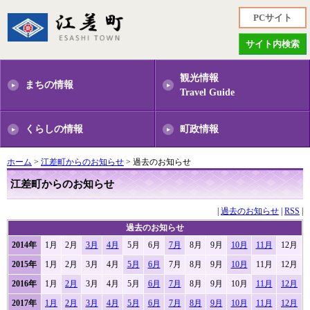
PCサイト
サイト内検索
観光情報
まちの情報
Travel Guide
くらしの情報
町政情報
ホーム
>
江差町からのお知らせ
>
過去のお知らせ
江差町からのお知らせ
|
過去のお知らせ
|
RSS
|
過去のお知らせ
2014年
1月
2月
3月
4月
5月
6月
7月
8月
9月
10月
11月
12月
2015年
1月
2月
3月
4月
5月
6月
7月
8月
9月
10月
11月
12月
2016年
1月
2月
3月
4月
5月
6月
7月
8月
9月
10月
11月
12月
2017年
1月
2月
3月
4月
5月
6月
7月
8月
9月
10月
11月
12月