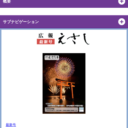
概要
サブナビゲーション
最新号