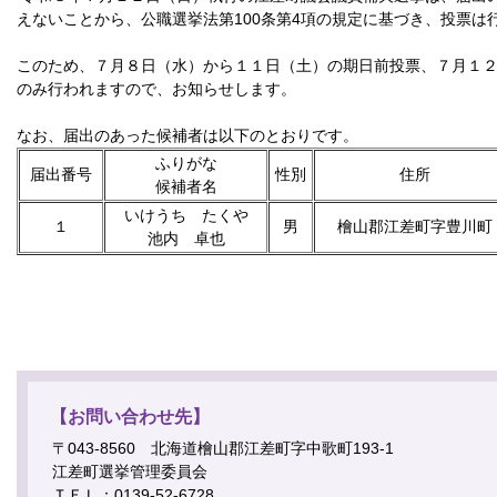
えないことから、公職選挙法第100条第4項の規定に基づき、投票は
このため、７月８日（水）から１１日（土）の期日前投票、７月１
のみ行われますので、お知らせします。
なお、届出のあった候補者は以下のとおりです。
ふりがな
届出番号
性別
住所
候補者名
いけうち たくや
１
男
檜山郡江差町字豊川町
池内 卓也
【お問い合わせ先】
〒043-8560 北海道檜山郡江差町字中歌町193-1
江差町選挙管理委員会
ＴＥＬ：0139-52-6728