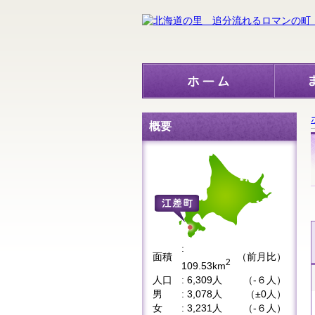
概要
:
面積
（前月比）
2
109.53km
人口
: 6,309人
（-６人）
男
: 3,078人
（±0人）
女
: 3,231人
（-６人）