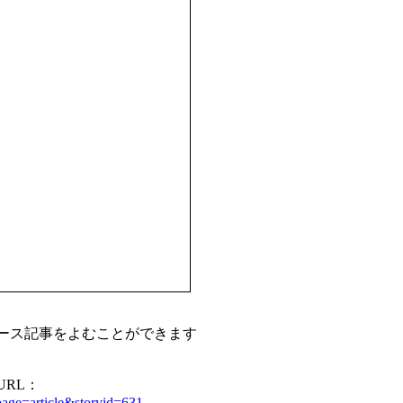
ース記事をよむことができます
RL：
page=article&storyid=631