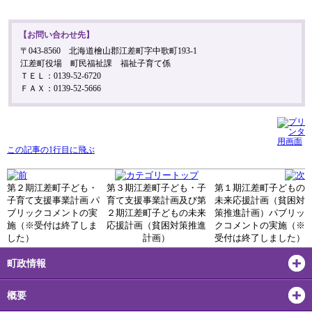
【お問い合わせ先】
〒043-8560 北海道檜山郡江差町字中歌町193-1
江差町役場 町民福祉課 福祉子育て係
ＴＥＬ：0139-52-6720
ＦＡＸ：0139-52-5666
この記事の1行目に飛ぶ
第２期江差町子ども・
第３期江差町子ども・子
第１期江差町子どもの
子育て支援事業計画 パ
育て支援事業計画及び第
未来応援計画（貧困対
ブリックコメントの実
２期江差町子どもの未来
策推進計画）パブリッ
施（※受付は終了しま
応援計画（貧困対策推進
クコメントの実施（※
した）
計画）
受付は終了しました）
町政情報
概要