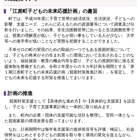
「江差町子どもの未来応援計画」の趣旨
町では、平成30年度に子育て世帯の経済状況、生活状況、子どもへの
影響、支援ニーズ、これらに応えるための資源量等について調査及び分
析を行いました。その結果、非生活困難世帯に比べると生活困難世帯で
は、授業の理解度が低い、子どもが習い事をしている人が少ない、大学
等への進学率が低いことなど実態を把握することができました。
不幸ゼロの町の実現のための取組の一つでもある貧困対策について
は、子どもの将来がその生まれ育った環境において左右されることのな
いよう、福祉施策・教育の機会均等を図り、子どもの貧困対策に係る支
援体制を整備するため、令和２年度からの５カ年計画を期間とする「第
１期江差町子どもの未来応援計画（貧困対策推進計画）」を策定し、子
どもの未来を応援する対策を推進してまいります。
計画の推進
貧困対策支援として【具体的な進め方】や【具体的な支援策】を設定
し、子ども・子育て支援事業計画と一体的に取り組みます。
また、町内の企業・団体の支援可能な項目を整理し、官民一体となっ
た貧困家庭の環境改善を図ってまいります。
なお、計画期間中は毎年各支援策の進捗状況等を評価・検証し、社会
情勢をはじめとする子どもの貧困を取り巻く環境の変化を捉えながら、