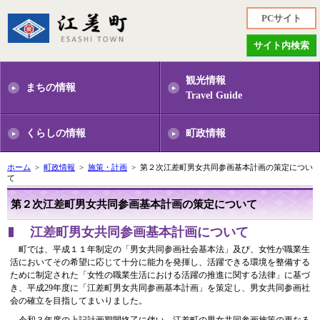
PCサイト
サイト内検索
観光情報
まちの情報
Travel Guide
くらしの情報
町政情報
ホーム
>
町政情報
>
施策・計画
> 第２次江差町男女共同参画基本計画の策定につい
て
第２次江差町男女共同参画基本計画の策定について
江差町男女共同参画基本計画について
町では、平成１１年制定の「男女共同参画社会基本法」及び、女性が職業生
活においてその希望に応じて十分に能力を発揮し、活躍できる環境を整備する
ために制定された「女性の職業生活における活躍の推進に関する法律」に基づ
き、平成29年度に「江差町男女共同参画基本計画」を策定し、男女共同参画社
会の確立を目指してまいりました。