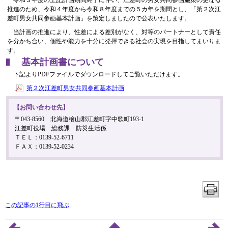
令和３年度の上記計画期間終了に伴い、江差町の男女共同参画施策の更なる
推進のため、令和４年度から令和８年度までの５カ年を期間とし、「第２次江
差町男女共同参画基本計画」を策定しましたので公表いたします。
当計画の推進により、性差による差別がなく、対等のパートナーとして責任
を分かち合い、個性や能力を十分に発揮できる社会の実現を目指してまいりま
す。
基本計画書について
下記よりPDFファイルでダウンロードしてご覧いただけます。
第２次江差町男女共同参画基本計画
【お問い合わせ先】
〒043-8560 北海道檜山郡江差町字中歌町193-1
江差町役場 総務課 防災生活係
ＴＥＬ：0139-52-6711
ＦＡＸ：0139-52-0234
この記事の1行目に飛ぶ