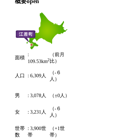
概要
open
:
（前月
面積
2
比）
109.53km
（-６
人口
: 6,309人
人）
男
: 3,078人
（±0人）
（-６
女
: 3,231人
人）
世帯
: 3,900世
（+1世
数
帯
帯）