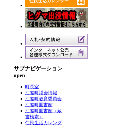
サブナビゲーション
open
町長室
江差町議会情報
江差町教育委員会
江差町図書館
江差町図書館（蔵
書検索）
住民生活カレンダ