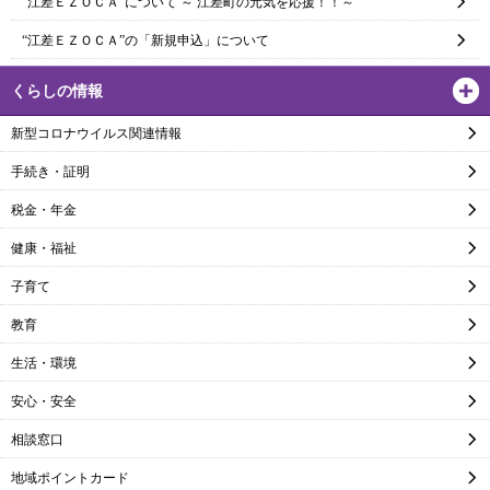
“江差ＥＺＯＣＡ”について ～ 江差町の元気を応援！！～
“江差ＥＺＯＣＡ”の「新規申込」について
くらしの情報
新型コロナウイルス関連情報
手続き・証明
税金・年金
健康・福祉
子育て
教育
生活・環境
安心・安全
相談窓口
地域ポイントカード