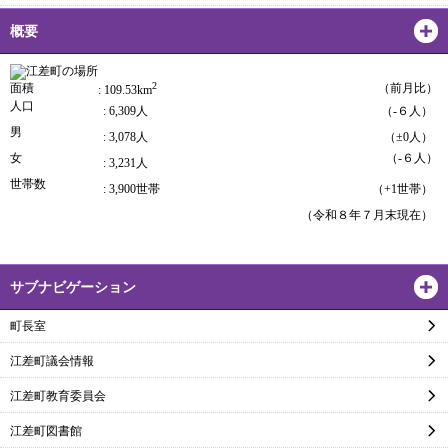
概要
2
面積
（前月比）
: 109.53km
人口
: 6,309人
（-６人）
男
: 3,078人
（±0人）
女
（-６人）
: 3,231人
世帯数
: 3,900世帯
（+1世帯）
（令和８年７月末現在）
サブナビゲーション
町長室
江差町議会情報
江差町教育委員会
江差町図書館