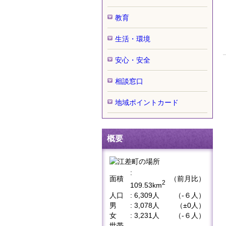
教育
生活・環境
安心・安全
相談窓口
地域ポイントカード
概要
:
面積
（前月比）
2
109.53km
人口
: 6,309人
（-６人）
男
: 3,078人
（±0人）
女
: 3,231人
（-６人）
世帯