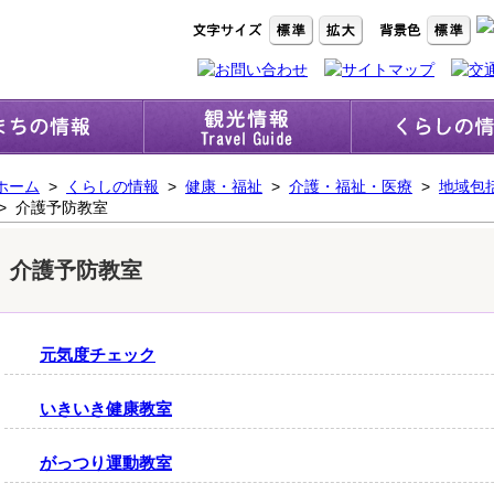
ホーム
>
くらしの情報
>
健康・福祉
>
介護・福祉・医療
>
地域包
> 介護予防教室
介護予防教室
元気度チェック
いきいき健康教室
がっつり運動教室