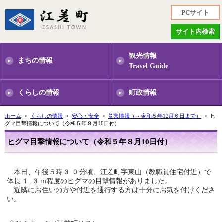
PCサイト
サイト内検索
観光情報
まちの情報
Travel Guide
くらしの情報
町政情報
ホーム
>
くらしの情報
>
安心・安全
>
災害情報（～令和５年12月６日まで）
> ヒ
グマ目撃情報について（令和５年８月10日付）
ヒグマ目撃情報について（令和５年８月10日付）
本日、午後５時30分頃、江差町字東山（教職員住宅付近）で
体長1.3ｍ程度のヒグマの目撃情報がありました。
近隣にお住いの方や付近を通行する方は十分にお気を付けくださ
い。