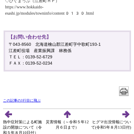
◇ひぐまっぷ（江差町ＨＰ）
https://www.hokkaido-
esashi.jp/modules/towninfo/content0130.html
【お問い合わせ先】
〒043-8560 北海道檜山郡江差町字中歌町193-1
江差町役場 産業振興課 林務係
ＴＥＬ：0139-52-6729
ＦＡＸ：0139-52-0234
この記事の1行目に飛ぶ
熱中症対策による町施
災害情報（～令和５年12
ヒグマ出没情報につい
設の開放について（令
月６日まで）
て(令和5年８月13日付)
和５年８月10日付）