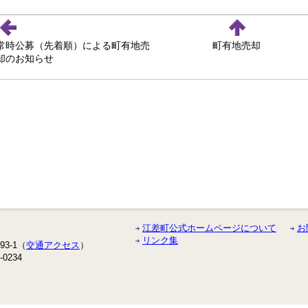
常時公募（先着順）による町有地売
町有地売却
却のお知らせ
江差町公式ホームページについて
お
リンク集
3-1（
交通アクセス
）
-0234