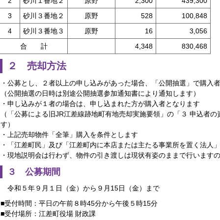
2
砂川１番地２
原野
2,300
439,300
3
砂川３番地２
原野
528
100,848
4
砂川３番地３
原野
16
3,056
合 計
4,348
830,468
２ 売却方法
・公募とし、２者以上の申し込みがあった場合、「公開抽選」で購入
（公開抽選の日時は別途公開抽選参加通知書により通知します）
・申し込みが１者の場合は、申し込まれた方が購入者となります
（「公募による旧JR江差線跡地町有地売却実施要領」の「３ 申込者
す）
・上記売却物件「全筆」購入を条件とします
・「江差町民」及び「江差町内に本店または主たる事業所を置く法人
・現地説明会は行わず、物件の引き渡しは現状有姿のままで行います
３ 公募期間
令和５年９月１日（金）から９月15日（金）まで
■受付時間：平日の午前８時45分から午後５時15分
■受付場所：江差町役場 財政課