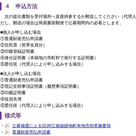
４ 申込方法
次の提出書類を受付場所へ直接持参するか郵送してください（代理人
だし、郵送の場合は簡易書留郵便で公募期間内の必着とします。
■個人が申し込む場合
①普通財産売払申請書
②住民票（世帯全員分）
③印鑑登録証明書
④身分証明書（本籍地の市町村で発行する証明書）
⑤委任状（代理人により申し込みする場合）
■法人が申し込む場合
①普通財産売払申請書
②登記全部事項証明書（履歴事項証明書）
③印鑑証明書
④役員名簿
⑤委任状（代理人により申し込みする場合）
様式等
・
公募抽選による旧JR江差線跡地町有地売却実施要領
・
普通財産売払申請書