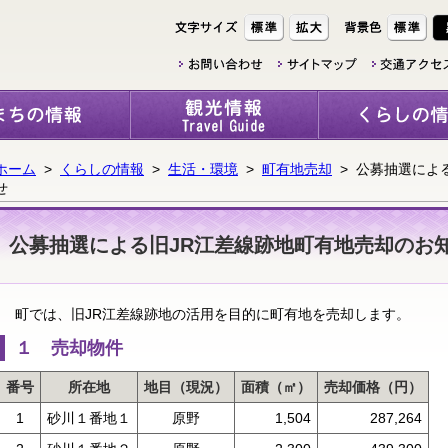
ホーム
>
くらしの情報
>
生活・環境
>
町有地売却
> 公募抽選によ
せ
公募抽選による旧JR江差線跡地町有地売却のお
町では、旧JR江差線跡地の活用を目的に町有地を売却します。
１ 売却物件
番号
所在地
地目（現況）
面積（㎡）
売却価格（円）
1
砂川１番地１
原野
1,504
287,264