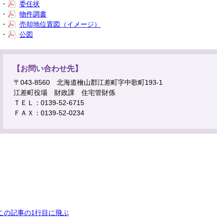
・
委任状
・
物件調書
・
売却地位置図（イメージ）
・
公図
【お問い合わせ先】
〒043-8560 北海道檜山郡江差町字中歌町193-1
江差町役場 財政課 住宅管財係
ＴＥＬ：0139-52-6715
ＦＡＸ：0139-52-0234
この記事の1行目に飛ぶ