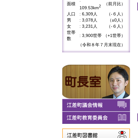
:
面積
（前月比）
2
109.53km
人口
: 6,309人
（-６人）
男
: 3,078人
（±0人）
女
: 3,231人
（-６人）
世帯
: 3,900世帯
（+1世帯）
数
（令和８年７月末現在）