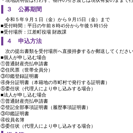
・現地説明会は行わず、物件の引き渡しは現状有姿のままで
３ 公募期間
令和５年９月１日（金）から９月15日（金）まで
■受付時間：平日の午前８時45分から午後５時15分
■受付場所：江差町役場 財政課
４ 申込方法
次の提出書類を受付場所へ直接持参するか郵送してください
■個人が申し込む場合
①普通財産売払申請書
②住民票（世帯全員分）
③印鑑登録証明書
④身分証明書（本籍地の市町村で発行する証明書）
⑤委任状（代理人により申し込みする場合）
■法人が申し込む場合
①普通財産売払申請書
②登記全部事項証明書（履歴事項証明書）
③印鑑証明書
④役員名簿
⑤委任状（代理人により申し込みする場合）