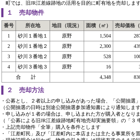
町では、旧JR江差線跡地の活用を目的に町有地を売却しま
１ 売却物件
番号
所在地
地目（現況）
面積（㎡）
売却価格（
1
砂川１番地１
原野
1,504
28
2
砂川１番地２
原野
2,300
43
3
砂川３番地２
原野
528
10
4
砂川３番地３
原野
16
合 計
4,348
83
２ 売却方法
・公募とし、２者以上の申し込みがあった場合、「公開抽選
（公開抽選の日時は別途公開抽選参加通知書により通知しま
・申し込みが１者の場合は、申し込まれた方が購入者となり
（「公募による旧JR江差線跡地町有地売却実施要領」の「３
・上記売却物件「全筆」購入を条件とします
・「江差町民」及び「江差町内に本店または主たる事業所を