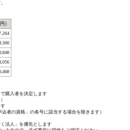
す。
円）
7,264
9,300
0,848
3,056
0,468
」で購入者を決定します
す）
ます
 申込者の資格」の各号に該当する場合を除きます）
置く法人」を優先とします