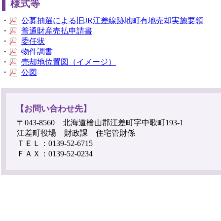
様式等
・
公募抽選による旧JR江差線跡地町有地売却実施要領
・
普通財産売払申請書
・
委任状
・
物件調書
・
売却地位置図（イメージ）
・
公図
【お問い合わせ先】
〒043-8560 北海道檜山郡江差町字中歌町193-1
江差町役場 財政課 住宅管財係
ＴＥＬ：0139-52-6715
ＦＡＸ：0139-52-0234