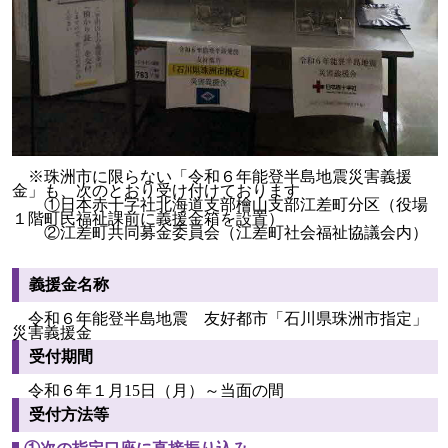
※珠洲市に限らない「令和６年能登半島地震災害義援
金」も、次のとおり受け付けております
①日本赤十字社北海道支部檜山支部江差町分区（役場
１階町民福祉課前に義援金箱を設置）
②江差町共同募金委員会（江差町社会福祉協議会内）
義援金名称
令和６年能登半島地震 友好都市「石川県珠洲市指定」
災害義援金
受付期間
令和６年１月15日（月）～当面の間
受付方法等