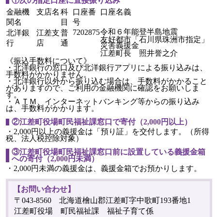
①次の指定口座に直接振り込み
金融機
支店名
科
口座番
口座名義
関名
目
号
令和６年能登半島地震
7202875
北洋銀
江差支
普
友好都市「石川県珠洲市指定」
行
店
通
災害義援金
江差町長 照井誉之介
《振込手数料について》
・北洋銀行の窓口及び北洋銀行アプリによる振り込みは、
手数料がかかりません。
・北洋銀行以外から振り込む場合は、手数料がかかること
がありますので、ご利用の金融機関に確認をお願いしま
す。
・ＡＴＭ、インターネットバンキング等からの振り込み
は、手数料がかかります。
②江差町役場町民福祉課窓口で寄付（2,000円以上）
・2,000円以上の義援金は「預り証」を交付します。（所得
税、法人税控除対象）
③江差町役場町民福祉課窓口前に設置している義援金箱
への寄付（2,000円未満）
・2,000円未満の義援金は、義援金箱でお預かりします。
【お問い合わせ】
〒043-8560 北海道檜山郡江差町字中歌町193番地1
江差町役場 町民福祉課 福祉子育て係