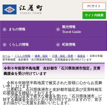
PCサイト
サイト内検索
観光情報
まちの情報
Travel Guide
くらしの情報
町政情報
ホーム
>
くらしの情報
>
健康・福祉
>
介護・福祉・医療
>
義援金
> 令和６年能
登半島地震 友好都市「石川県珠洲市指定」災害義援金を受け付けています
令和６年能登半島地震 友好都市「石川県珠洲市指定」災害
義援金を受け付けています
令和６年能登半島地震で被災された皆様に心からお見舞
い申し上げます。
江差町は、石川県珠洲市と友好都市協定及び災害時相互
応援協定を締結しております。
この度の災害で甚大な被害を受けた「石川県珠洲市」に
対する義援金を次のとおり受け付けておりますので、皆さ
まの温かいご支援をお願いいたします。