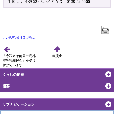
ＴＥＬ：0139-52-6720／ＦＡＸ：0139-52-5666
この記事の1行目に飛ぶ
「令和６年能登半島地
義援金
震災害義援金」を受け
付けています
くらしの情報
概要
サブナビゲーション