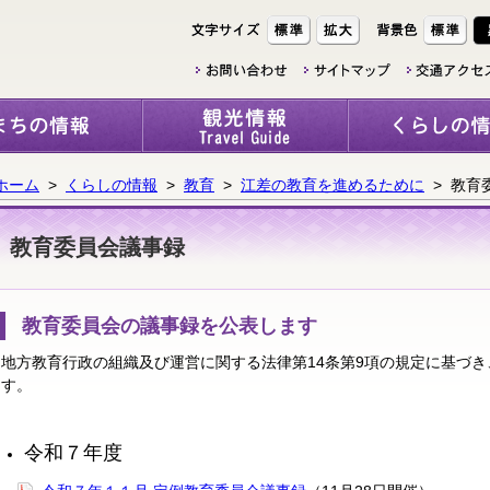
ホーム
>
くらしの情報
>
教育
>
江差の教育を進めるために
> 教育
教育委員会議事録
教育委員会の議事録を公表します
地方教育行政の組織及び運営に関する法律第14条第9項の規定に基づ
す。
令和７年度