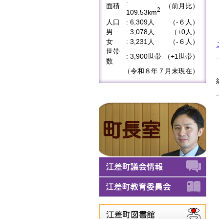
:
面積
（前月比）
2
109.53km
人口
: 6,309人
（-６人）
男
: 3,078人
（±0人）
女
: 3,231人
（-６人）
世帯
: 3,900世帯
（+1世帯）
数
（令和８年７月末現在）