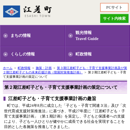
PCサイト
サイト内検索
観光情報
まちの情報
Travel Guide
くらしの情報
町政情報
ホーム
>
町政情報
>
施策・計画
>
第３期江差町子ども・子育て支援事業計画及び第
２期江差町子どもの未来応援計画（貧困対策推進計画）
> 第２期江差町子ども・子育
て支援事業計画の策定について
第２期江差町子ども・子育て支援事業計画の策定について
江差町子ども・子育て支援事業計画の趣旨
町では、平成24年8月に成立した「子ども・子育て関連３法」及び「次
世代育成支援対策推進法」に基づき、平成27年度に「江差町子ども・子
育て支援事業計画」（第１期計画）を策定し、子どもと保護者への支援
により、子ども一人ひとりが健やかに成長できる社会を実現することを
目的とした各施策を推進してきました。