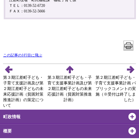
江差町役場 町民福祉課 福祉子育て係
ＴＥＬ：0139-52-6720
ＦＡＸ：0139-52-5666
この記事の1行目に飛ぶ
第３期江差町子ども・
第３期江差町子ども・子
第２期江差町子ども・
子育て支援計画及び第
育て支援事業計画及び第
子育て支援事業計画 パ
２期江差町子どもの未
２期江差町子どもの未来
ブリックコメントの実
来応援計画（貧困対策
応援計画（貧困対策推進
施（※受付は終了しま
推進計画）の策定につ
計画）
した）
いて
町政情報
概要