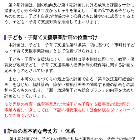
第２期計画は、国の動向及び第１期計画における成果と課題を十分に
踏まえながら令和２年度から５ヶ年を策定し、「町の宝である子どもた
ちのために」子ども自身が地域の中で心身ともに健やかに成長できるよ
う、子ども・子育て支援対策を推進してまいります。
子ども・子育て支援事業計画の位置づけ
本計画は、子ども・子育て支援法第61条第１項に基づく「市町村子ど
も・子育て支援事業計画」として位置づけられます。
子ども・子育て支援法により、市町村は基本指針に即して、教育・保
育及び地域子ども・子育て支援事業の提供体制の確保等に関する計画を
定めるものとされています。
また、本町のまちづくりの最上位の計画である「第６次江差町総合計
画」をはじめ、福祉計画、障がい福祉計画等の関連する他の計画との調
和を図るものであり、「新・放課後子ども総合プラン」の内容を含めた
計画となっております。
※幼児期の教育・保育事業及び地域子ども子育て支援事業の認定区分、
事業内容につきましては、下記の概要版もしくは全体版をダウンロード
してご覧ください。
計画の基本的な考え方 ・ 体系
第１期計画では、子どもの最善の利益の実現のため、父母その他の保