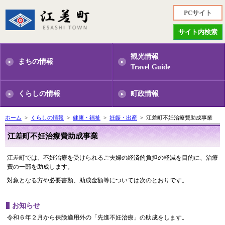
PCサイト
サイト内検索
観光情報
まちの情報
Travel Guide
くらしの情報
町政情報
ホーム
>
くらしの情報
>
健康・福祉
>
妊娠・出産
> 江差町不妊治療費助成事業
江差町不妊治療費助成事業
江差町では、不妊治療を受けられるご夫婦の経済的負担の軽減を目的に、治療
費の一部を助成します。
対象となる方や必要書類、助成金額等については次のとおりです。
お知らせ
令和６年２月から保険適用外の「先進不妊治療」の助成をします。