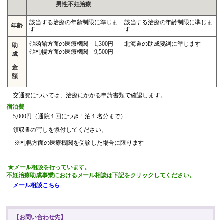
男性不妊治療
該当する治療の年齢制限に準じま
該当する治療の年齢制限に準じま
年齢
す
す
◎函館方面の医療機関 1,300円
北海道の助成要綱に準じます
助
◎札幌方面の医療機関 9,500円
成
金
額
交通費については、治療にかかる申請書類で確認します。
宿泊費
5,000円（通院１回につき１泊１名分まで）
領収書の写しを添付してください。
※札幌方面の医療機関を受診した場合に限ります
★メール相談を行っています。
不妊治療助成事業におけるメール相談は下記をクリックしてください。
メール相談こちら
【お問い合わせ先】