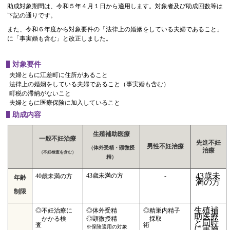
助成対象期間は、令和５年４月１日から適用します。対象者及び助成回数等は
下記の通りです。
また、令和６年度から対象要件の「法律上の婚姻をしている夫婦であること」
に「事実婚も含む」と改正しました。
対象要件
夫婦ともに江差町に住所があること
法律上の婚姻をしている夫婦であること（事実婚も含む）
町税の滞納がないこと
夫婦ともに医療保険に加入していること
助成内容
生殖補助医療
一般不妊治療
先進不妊
男性不妊治療
（体外受精・顕微授
治療
（不妊検査を含む）
精）
43歳未
43歳未満の方
-
40歳未満の方
年齢
満の方
制限
生殖補
◎不妊治療に
◎体外受精
◎精巣内精子
助医療
かかる検
◎顕微授精
採取
と同時
査
術
※保険適用の対象
に実施