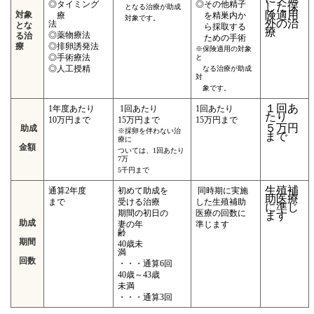
◎タイミング
◎その他精子
した保
となる
治療が助成
険適用
対象
療
を精巣内か
対
象
です。
外の治
法
とな
ら採取する
療
◎薬物療法
る治
ための手術
療
◎排卵誘発法
※保険適用の対象
◎手術療法
と
◎人工授精
なる治療が助成
対
象です。
１回あ
1年度あたり
1回あたり
1回あたり
たり
10万円まで
15万円まで
15万円まで
５万円
助成
※採卵を伴わない治
まで
療に
金額
ついては、
1回あたり
7万
5
千円まで
生殖補
通算2年度
初めて助成を
同時期に実施
助医療
まで
受ける治療
した生殖補助
に準じ
期間の初日の
医療の回数に
ます
助成
妻の年
準じます
齢
期間
40歳未
満
回数
・・・通算6回
40歳～43歳
未満
・・・通算3回