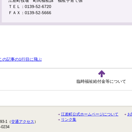
江差町役場 町民福祉課 福祉子育て係
ＴＥＬ：0139-52-6720
ＦＡＸ：0139-52-5666
この記事の1行目に飛ぶ
臨時福祉給付金等について
江差町公式ホームページについて
お
リンク集
3-1（
交通アクセス
）
-0234