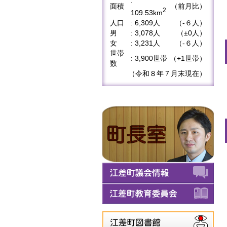
:
面積
（前月比）
2
109.53km
人口
: 6,309人
（-６人）
男
: 3,078人
（±0人）
女
: 3,231人
（-６人）
世帯
: 3,900世帯
（+1世帯）
数
（令和８年７月末現在）