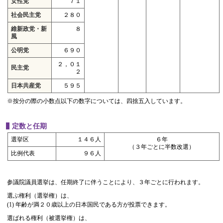
女性党
７１
社会民主党
２８０
維新政党・新
８
風
公明党
６９０
２，０１
民主党
２
日本共産党
５９５
※按分の際の小数点以下の数字については、四捨五入しています。
定数と任期
選挙区
１４６人
６年
（３年ごとに半数改選）
比例代表
９６人
参議院議員選挙は、任期終了に伴うことにより、３年ごとに行われます。
選ぶ権利（選挙権）は、
(1) 年齢が満２０歳以上の日本国民である方が投票できます。
選ばれる権利（被選挙権）は、