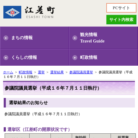
PCサイト
サイト内検索
観光情報
まちの情報
Travel Guide
くらしの情報
町政情報
ホーム
>
町政情報
>
選挙
>
選挙結果
>
参議院議員選挙
> 参議院議員選挙（平成
１６年７月１１日執行）
参議院議員選挙（平成１６年７月１１日執行）
選挙結果のお知らせ
参議院議員選挙（平成１６年７月１１日執行）
選挙区（江差町の開票状況です）
無効投
投票率