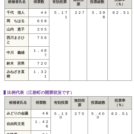
候補者氏名
得票数
有効投票
投票総数
票
（％）
千代 信人
４４
５，１７
２２７
５，３９
６２．５１
１
８
岡 ちはる
６５８
山内 恵子
２０５
西川まさひ
７５６
と
１，４６
中川 義雄
７
鈴木 宗男
７２０
みねざき直
１，３２
樹
１
比例代表（江差町の開票状況です）
無効投
投票率
候補者氏名
得票数
有効投票
投票総数
票
（％）
みどりの会議
４８
５，１３
２７０
５，４０
６２．５１
０
０
１，４２
自由民主党
６