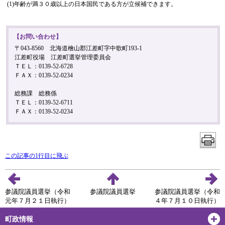
(1)年齢が満３０歳以上の日本国民である方が立候補できます。
【お問い合わせ】
〒043-8560 北海道檜山郡江差町字中歌町193-1
江差町役場 江差町選挙管理委員会
ＴＥＬ：0139-52-6728
ＦＡＸ：0139-52-0234
総務課 総務係
ＴＥＬ：0139-52-6711
ＦＡＸ：0139-52-0234
この記事の1行目に飛ぶ
参議院議員選挙（令和
参議院議員選挙
参議院議員選挙（令和
元年７月２１日執行）
４年７月１０日執行）
町政情報