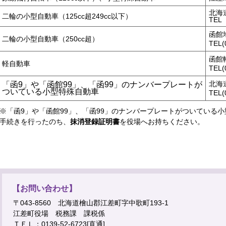
北海
二輪の小型自動車（125cc超249cc以下）
TEL
函館
二輪の小型自動車（250cc超）
TEL(
函館
軽自動車
TEL(
北海
「函9」や「函館99」、「函99」のナンバープレートが
ついている小型特殊自動車
TEL(
※「函9」や「函館99」、「函99」のナンバープレートがついている
手続きを行ったのち、
抹消登録証明書
を役場へお持ちください。
【お問い合わせ】
〒043-8560 北海道檜山郡江差町字中歌町193-1
江差町役場 税務課 課税係
ＴＥＬ：0139-52-6723[直通]