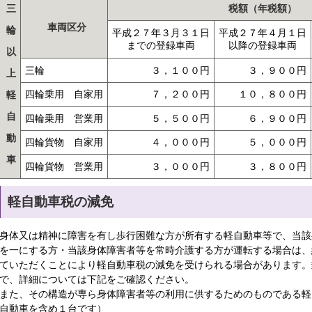
三
税額（年税額）
車両区分
輪
平成２７年３月３１日
平成２７年４月１日
までの登録車両
以降の登録車両
以
三輪
３，１００円
３，９００円
上
四輪乗用 自家用
７，２００円
１０，８００円
軽
自
四輪乗用 営業用
５，５００円
６，９００円
動
四輪貨物 自家用
４，０００円
５，０００円
車
四輪貨物 営業用
３，０００円
３，８００円
軽自動車税の減免
身体又は精神に障害を有し歩行困難な方が所有する軽自動車等で、当該
を一にする方・当該身体障害者等を常時介護する方が運転する場合は、
ていただくことにより軽自動車税の減免を受けられる場合があります。
で、詳細については下記をご確認ください。
また、その構造が専ら身体障害者等の利用に供するためのものである軽
自動車を含め１台です）