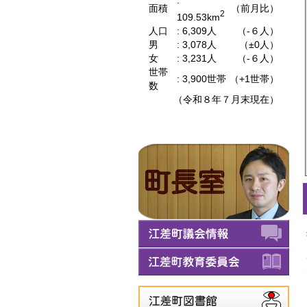
:
面積
（前月比）
2
109.53km
人口
: 6,309人
（-６人）
男
: 3,078人
（±0人）
女
: 3,231人
（-６人）
世帯
: 3,900世帯
（+1世帯）
数
（令和８年７月末現在）