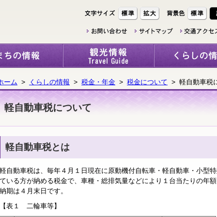
ホーム
>
くらしの情報
>
税金・年金
>
税金について
> 軽自動車税
軽自動車税について
軽自動車税とは
軽自動車税は、毎年４月１日現在に原動機付自転車・軽自動車・小型特
ている方が納める税金で、車種・総排気量などにより１台当たりの年額
納期は４月末日です。
【表１ 二輪車等】