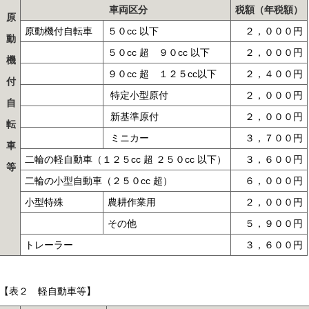
車両区分
税額（年税額）
原
原動機付自転車
５０cc 以下
２，０００円
動
５０cc 超 ９０cc 以下
２，０００円
機
９０cc 超 １２５cc以下
２，４００円
付
特定小型原付
２，０００円
自
新基準原付
２，０００円
転
ミニカー
３，７００円
車
二輪の軽自動車（１２５cc 超 ２５０cc 以下）
３，６００円
等
二輪の小型自動車（２５０cc 超）
６，０００円
小型特殊
農耕作業用
２，０００円
その他
５，９００円
トレーラー
３，６００円
【表２ 軽自動車等】