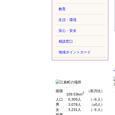
教育
生活・環境
安心・安全
相談窓口
地域ポイントカード
概要
:
面積
（前月比）
2
109.53km
人口
: 6,309人
（-６人）
男
: 3,078人
（±0人）
女
: 3,231人
（-６人）
世帯