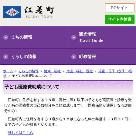
PCサイト
サイト内検索
観光情報
まちの情報
Travel Guide
くらしの情報
町政情報
ホーム
>
くらしの情報
>
健康・福祉
>
介護・福祉・医療
>
児童・母子（父子）福
祉
> 子ども医療費助成について
子ども医療費助成について
江差町に住所を有する１８歳（高校生等）以下の子どもが病院等で診療を受
けた時の医療費の自己負担分を全額助成します。（医療保険が適用となる診療
分のみ）
江差町内に住所を有する０歳から１８歳になった年の年度末（３月３１日）
までの子どもが対象となります。
詳しくはこちら