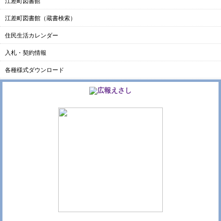
江差町図書館
江差町図書館（蔵書検索）
住民生活カレンダー
入札・契約情報
各種様式ダウンロード