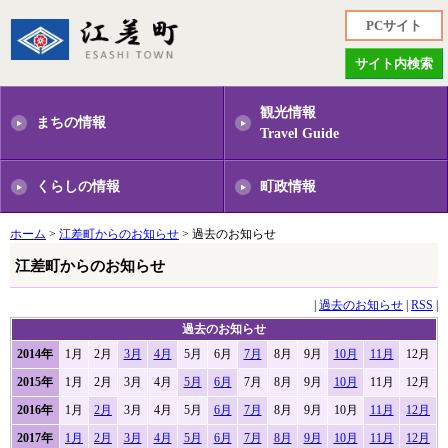
PCサイト
サイト内検索
観光情報
まちの情報
Travel Guide
くらしの情報
町政情報
ホーム
>
江差町からのお知らせ
>
過去のお知らせ
江差町からのお知らせ
|
過去のお知らせ
|
RSS
|
過去のお知らせ
2014年
1月
2月
3月
4月
5月
6月
7月
8月
9月
10月
11月
12月
2015年
1月
2月
3月
4月
5月
6月
7月
8月
9月
10月
11月
12月
2016年
1月
2月
3月
4月
5月
6月
7月
8月
9月
10月
11月
12月
2017年
1月
2月
3月
4月
5月
6月
7月
8月
9月
10月
11月
12月