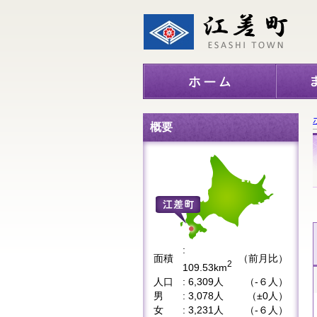
概要
:
面積
（前月比）
2
109.53km
人口
: 6,309人
（-６人）
男
: 3,078人
（±0人）
女
: 3,231人
（-６人）