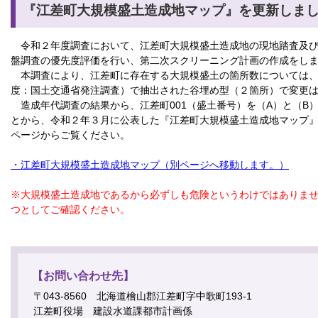
『江差町大規模盛土造成地マップ』を更新しま
令和２年度調査において、江差町大規模盛土造成地の現地踏査及び
盤調査の優先度評価を行い、第二次スクリーニング計画の作成をし
本調査により、江差町に存在する大規模盛土の箇所数については、
度：国土交通省発注調査）で抽出された谷埋め型（２箇所）で変更
造成年代調査の結果から、江差町001（盛土番号）を（A）と（B
とから、令和２年３月に公表した『江差町大規模盛土造成地マップ
ページからご覧ください。
・江差町大規模盛土造成地マップ（別ページへ移動します。）
※大規模盛土造成地であるから必ずしも危険というわけではありま
つとしてご確認ください。
【お問い合わせ先】
〒043-8560 北海道檜山郡江差町字中歌町193-1
江差町役場 建設水道課都市計画係