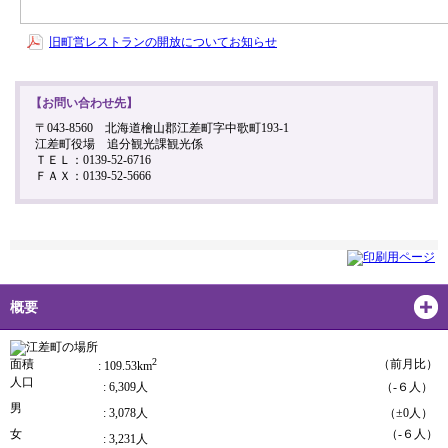
旧町営レストランの開放についてお知らせ
【お問い合わせ先】
〒043-8560 北海道檜山郡江差町字中歌町193-1
江差町役場 追分観光課観光係
ＴＥＬ：0139-52-6716
ＦＡＸ：0139-52-5666
概要
2
面積
（前月比）
: 109.53km
人口
: 6,309人
（-６人）
男
: 3,078人
（±0人）
女
（-６人）
: 3,231人