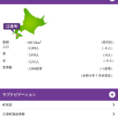
2
面積
（前月比）
: 109.53km
人口
: 6,309人
（-６人）
男
: 3,078人
（±0人）
女
（-６人）
: 3,231人
世帯数
: 3,900世帯
（+1世帯）
（令和８年７月末現在）
サブナビゲーション
町長室
江差町議会情報