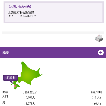
【お問い合わせ先】
北海道町村会政務部
ＴＥＬ：011-241-7182
概要
2
面積
（前月比）
: 109.53km
人口
: 6,309人
（-６人）
男
: 3,078人
（±0人）