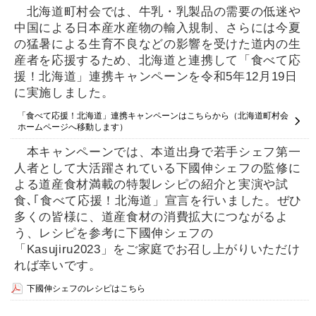
北海道町村会では、牛乳・乳製品の需要の低迷や
中国による日本産水産物の輸入規制、さらには今夏
の猛暑による生育不良などの影響を受けた道内の生
産者を応援するため、北海道と連携して「食べて応
援！北海道」連携キャンペーンを令和5年12月19日
に実施しました。
「食べて応援！北海道」連携キャンペーンはこちらから（北海道町村会
ホームページへ移動します）
本キャンペーンでは、本道出身で若手シェフ第一
人者として大活躍されている下國伸シェフの監修に
よる道産食材満載の特製レシピの紹介と実演や試
食､｢食べて応援！北海道」宣言を行いました。ぜひ
多くの皆様に、道産食材の消費拡大につながるよ
う、レシピを参考に下國伸シェフの
「Kasujiru2023」をご家庭でお召し上がりいただけ
れば幸いです。
下國伸シェフのレシピはこちら