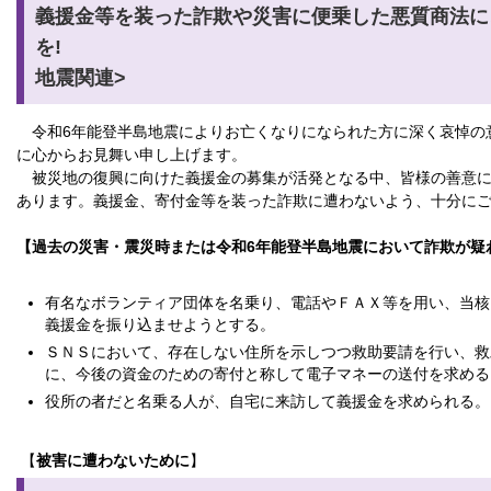
義援金等を装った詐欺や災害に便乗した悪質商法に
を! <令和6年
地震関連>
令和6年能登半島地震によりお亡くなりになられた方に深く哀悼の
に心からお見舞い申し上げます。
被災地の復興に向けた義援金の募集が活発となる中、皆様の善意に
あります。義援金、寄付金等を装った詐欺に遭わないよう、十分に
【過去の災害・震災時または令和6年能登半島地震において詐欺が疑
有名なボランティア団体を名乗り、電話やＦＡＸ等を用い、当核
義援金を振り込ませようとする。
ＳＮＳにおいて、存在しない住所を示しつつ救助要請を行い、救
に、今後の資金のための寄付と称して電子マネーの送付を求める
役所の者だと名乗る人が、自宅に来訪して義援金を求められる。
【
被害に遭わないために
】