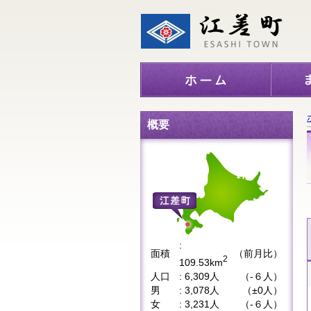
概要
:
面積
（前月比）
2
109.53km
人口
: 6,309人
（-６人）
男
: 3,078人
（±0人）
女
: 3,231人
（-６人）