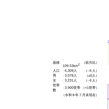
概要
:
面積
（前月比）
2
109.53km
人口
: 6,309人
（-６人）
男
: 3,078人
（±0人）
女
: 3,231人
（-６人）
世帯
: 3,900世帯
（+1世帯）
数
（令和８年７月末現在）