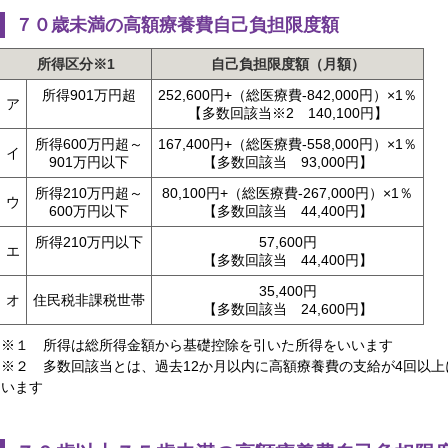
７０歳未満の高額療養費自己負担限度額
所得区分※1
自己負担限度額（月額）
所得901万円超
252,600円+（総医療費-842,000円）×1％
ア
【多数回該当※2 140,100円】
所得600万円超～
167,400円+（総医療費-558,000円）×1％
イ
901万円以下
【多数回該当 93,000円】
所得210万円超～
80,100円+（総医療費-267,000円）×1％
ウ
600万円以下
【多数回該当 44,400円】
所得210万円以下
57,600円
エ
【多数回該当 44,400円】
35,400円
オ
住民税非課税世帯
【多数回該当 24,600円】
※１ 所得は総所得金額から基礎控除を引いた所得をいいます
※２ 多数回該当とは、過去12か月以内に高額療養費の支給が4回以上
います