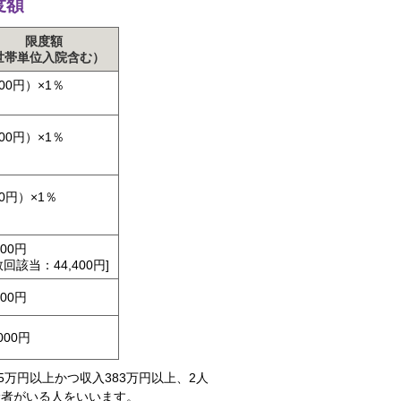
度額
限度額
世帯単位入院含む）
000円）×1％
000円）×1％
00円）×1％
600円
数回該当：44,400円]
600円
000円
万円以上かつ収入383万円以上、2人
険者がいる人をいいます。