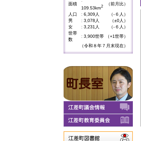
:
面積
（前月比）
2
109.53km
人口
: 6,309人
（-６人）
男
: 3,078人
（±0人）
女
: 3,231人
（-６人）
世帯
: 3,900世帯
（+1世帯）
数
（令和８年７月末現在）