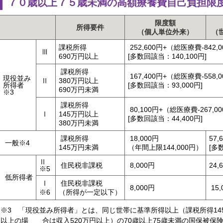
７０歳以上７５歳未満の高額療養費自己負担限
限度額
所得要件
（個人単位外来）
（
課税所得
252,600円+（総医療費-842,
Ⅲ
690万円以上
[多数回該当：140,100円]
課税所得
167,400円+（総医療費-558,
現役並み
Ⅱ
380万円以上
所得者
[多数回該当：93,000円]
690万円未満
※3
課税所得
80,100円+（総医療費-267,0
Ⅰ
145万円以上
[多数回該当：44,400円]
380万円未満
課税所得
18,000円
57,
一般※4
145万円未満
（年間上限144,000円）
[多
Ⅱ
住民税非課税
8,000円
24,
※5
低所得者
Ⅰ
住民税非課税
8,000円
15,
※6
（所得が一定以下）
※3 「現役並み所得者」とは、同じ世帯に基準所得以上（課税所得145
以上の場
合は収入520万円以上）の70歳以上75歳未満の国保被保