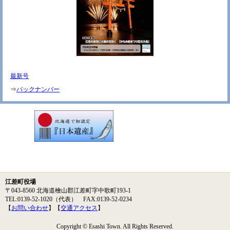
最新号
⇒
バックナンバー
江差町役場
〒043-8560 北海道檜山郡江差町字中歌町193-1
TEL:0139-52-1020（代表） FAX:0139-52-0234
【
お問い合わせ
】【
交通アクセス
】
Copyright © Esashi Town. All Rights Reserved.