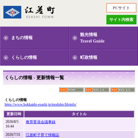
PCサイト
サイト内検索
観光情報
まちの情報
Travel Guide
くらしの情報
町政情報
くらしの情報 - 更新情報一覧
くらしの情報
https://www.hokkaido-esashi.jp/modules/lifeinfo/
更新日時
タイトル
2026/8/5
教育委員会議事録
16:44
2026/7/31
江差町子育て情報誌